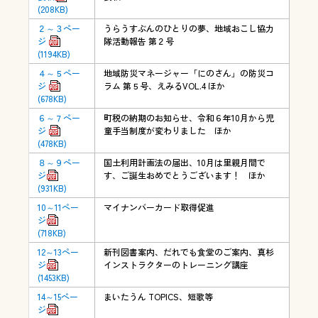
(208KB)
２～３ペー
うらうすぶんのひとりの夢、地域おこし協力
ジ
隊活動報告 第２号
(1194KB)
４～５ペー
地域防災マネージャー「にのさん」の防災コ
ジ
ラム 第５号、えみるVOL.4 ほか
(678KB)
６～７ペー
町税の納期のお知らせ、令和６年10月から児
ジ
童手当制度が変わりました ほか
(478KB)
８～９ペー
国土利用計画法の届出、10月は里親月間で
ジ
す、ご誕生おめでとうございます！ ほか
(931KB)
10～11ペー
マイナンバーカード取得促進
ジ
(718KB)
12～13ペー
新刊図書案内、だれでも食堂のご案内、真杉
ジ
インストラクターのトレーニング講座
(1453KB)
14～15ペー
まいたうん TOPICS、短歌等
ジ