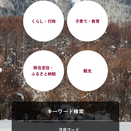
くらし・行政
子育て・教育
移住定住・
観光
ふるさと納税
キーワード検索
注目ワード