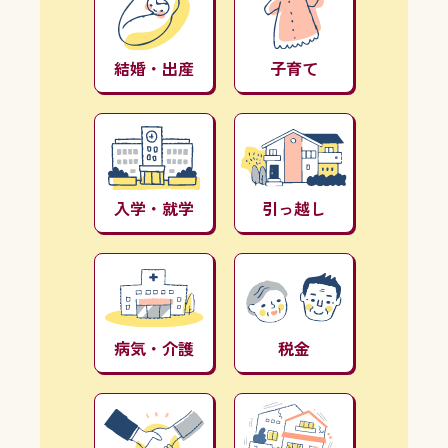
結婚・出産
子育て
入学・就学
引っ越し
病気・介護
税金