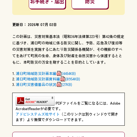
お手続き・届出
防災
更新日： 2026年 07月 02日
この計画は、災害対策基本法（昭和36年法律第223号）第42条の規定
に基づき、浦臼町の地域に係る防災に関し、予防、応急及び復旧等
の災害対策を実施するにあたり防災関係各機関が、その機能のすべ
てをあげて町民の生命、身体及び財産を自然災害から保護するとと
もに、本町防災の万全を期することを目的としています。
浦臼町地域防災計画本編
(4454KB)
浦臼町地域防災計画資料編
(8954KB)
浦臼町災害備蓄品の状況
(27KB)
PDFファイルをご覧になるには、Adobe
AcrobatReaderが必要です。
アドビシステムズ社サイト
（このリンクは別ウィンドウで開き
ます）より無償でダウンロードできます。