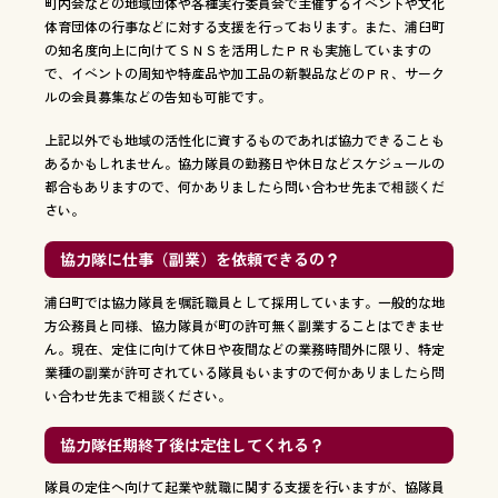
町内会などの地域団体や各種実行委員会で主催するイベントや文化
体育団体の行事などに対する支援を行っております。また、浦臼町
の知名度向上に向けてＳＮＳを活用したＰＲも実施していますの
で、イベントの周知や特産品や加工品の新製品などのＰＲ、サーク
ルの会員募集などの告知も可能です。
上記以外でも地域の活性化に資するものであれば協力できることも
あるかもしれません。協力隊員の勤務日や休日などスケジュールの
都合もありますので、何かありましたら問い合わせ先まで相談くだ
さい。
協力隊に仕事（副業）を依頼できるの？
浦臼町では協力隊員を嘱託職員として採用しています。一般的な地
方公務員と同様、協力隊員が町の許可無く副業することはできませ
ん。現在、定住に向けて休日や夜間などの業務時間外に限り、特定
業種の副業が許可されている隊員もいますので何かありましたら問
い合わせ先まで相談ください。
協力隊任期終了後は定住してくれる？
隊員の定住へ向けて起業や就職に関する支援を行いますが、協隊員