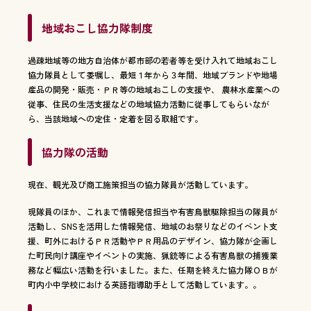
地域おこし協力隊制度
過疎地域等の地方自治体が都市部の若者等を受け入れて地域おこし
協力隊員として委嘱し、最短１年から３年間、地域ブランドや地場
産品の開発・販売・ＰＲ等の地域おこしの支援や、 農林水産業への
従事、住民の生活支援などの地域協力活動に従事してもらいなが
ら、当該地域への定住・定着を図る取組です。
協力隊の活動
現在、観光及び商工施策担当の協力隊員が活動しています。
現隊員のほか、これまで情報発信担当や有害鳥獣駆除担当の隊員が
活動し、SNSを活用した情報発信、地域のお祭りなどのイベント支
援、町外におけるＰＲ活動やＰＲ用品のデザイン、協力隊が企画し
た町民向け講座やイベントの実施、猟銃等による有害鳥獣の捕獲業
務など幅広い活動を行いました。また、任期を終えた協力隊ＯＢが
町内小中学校における英語指導助手として活動しています。。