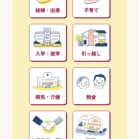
結婚・出産
子育て
入学・就学
引っ越し
病気・介護
税金