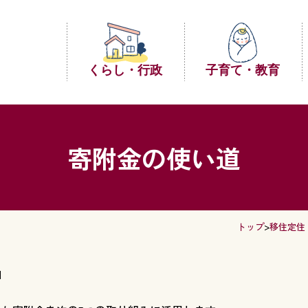
くらし・行政
子育て・教育
寄附金の使い道
トップ
>
移住定住
日