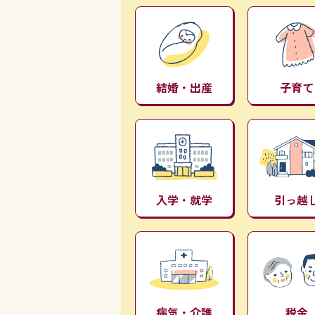
結婚・出産
子育て
入学・就学
引っ越
病気・介護
税金