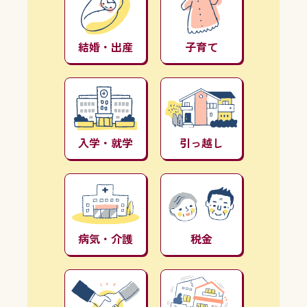
結婚・出産
子育て
入学・就学
引っ越し
病気・介護
税金